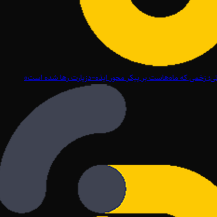
؛ زخمی که ماه‌هاست بر پیکر محور ایذه–دزپارت رها شده است»