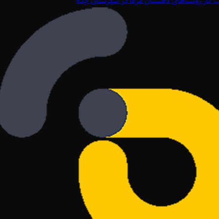
گاز روستاهای دهستان مرغا در شهرستان ایذه