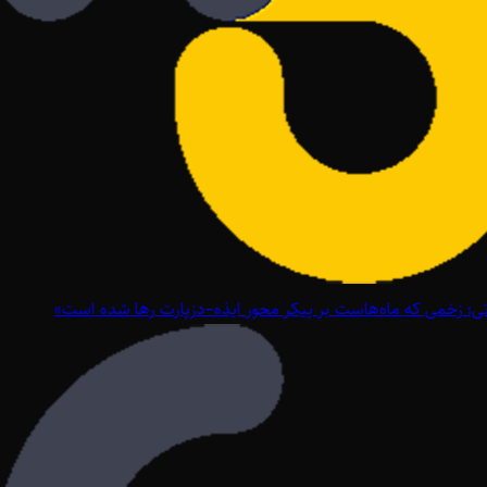
؛ زخمی که ماه‌هاست بر پیکر محور ایذه–دزپارت رها شده است»