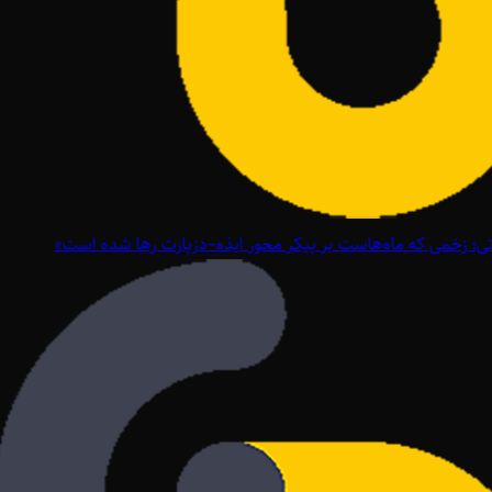
؛ زخمی که ماه‌هاست بر پیکر محور ایذه–دزپارت رها شده است»