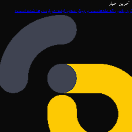
آخرین اخبار
؛ زخمی که ماه‌هاست بر پیکر محور ایذه–دزپارت رها شده است»