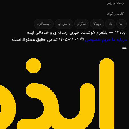
رسانه و ریلز
گفت و گوها
ایتا
بله
روبیکا
تلگرام
واتس اپ
اینستاگرام
ایذه
۲۴
— پلتفرم هوشمند خبری، رسانه‌ای و خدماتی ایذه
درباره ما
حریم خصوصی
© ۱۴۰۴–1405 تمامی حقوق محفوظ است