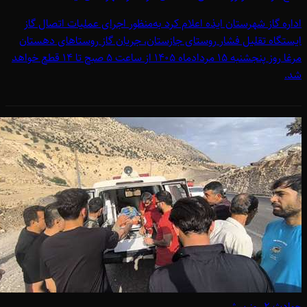
اداره گاز شهرستان ایذه اعلام کرد به‌منظور اجرای عملیات اتصال گاز
ایستگاه تقلیل فشار روستای جازستان، جریان گاز روستاهای دهستان
مرغا روز پنجشنبه 15 مردادماه 1405 از ساعت 5 صبح تا 14 قطع خواهد
شد.
حوادث
۲ روز پیش