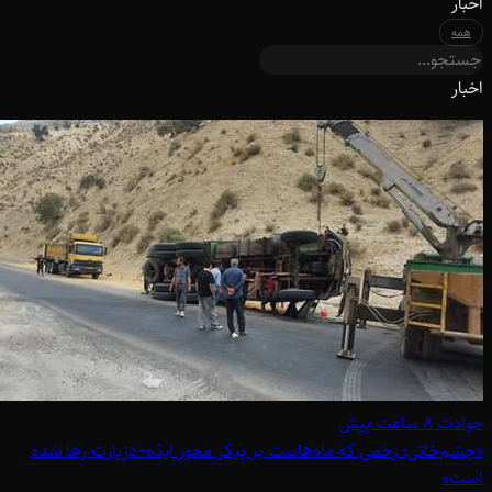
اخبار
همه
اخبار
حوادث
۸ ساعت پیش
«چشم‌خاتی؛ زخمی که ماه‌هاست بر پیکر محور ایذه–دزپارت رها شده
است»