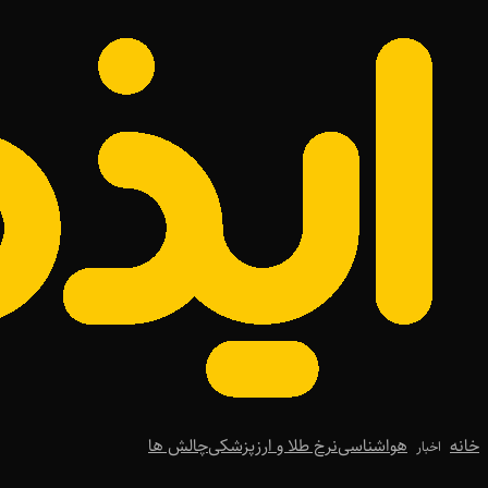
خانه
هواشناسی
نرخ طلا و ارز
پزشکی
چالش ها
اخبار