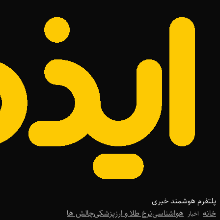
پلتفرم هوشمند خبری
خانه
هواشناسی
نرخ طلا و ارز
پزشکی
چالش ها
اخبار