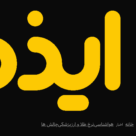
خانه
هواشناسی
نرخ طلا و ارز
پزشکی
چالش ها
اخبار