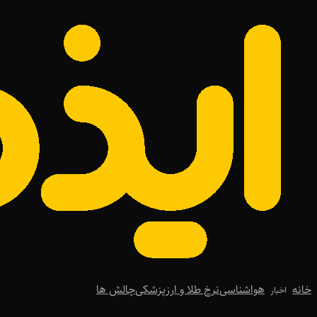
خانه
هواشناسی
نرخ طلا و ارز
پزشکی
چالش ها
اخبار