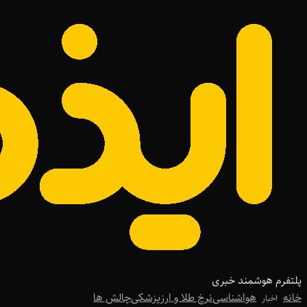
پلتفرم هوشمند خبری
خانه
هواشناسی
نرخ طلا و ارز
پزشکی
چالش ها
اخبار