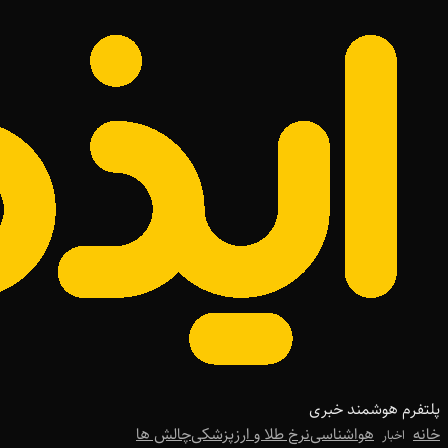
پلتفرم هوشمند خبری
خانه
هواشناسی
نرخ طلا و ارز
پزشکی
چالش ها
اخبار