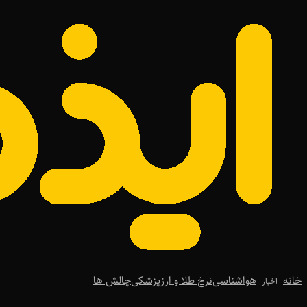
خانه
هواشناسی
نرخ طلا و ارز
پزشکی
چالش ها
اخبار