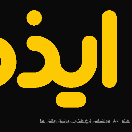
خانه
هواشناسی
نرخ طلا و ارز
پزشکی
چالش ها
اخبار