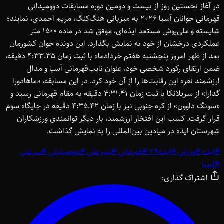
در آغاز نخستین روز از بیست و دومین دوره مسابقات دوومیدانی
قهرمانی جوانان آسیا 2026 به میزبانی هنگ‌کنگ، مریم احمدی، نماینده
شایسته و ملی‌پوش مستعد ایذه‌ای، موفق شد در ماده 1500 متر
عملکردی درخشان از خود به نمایش بگذارد. این دونده جوان کشورمان
بعد از ظهر امروز پنجشنبه هفتم خردادماه با ثبت زمان 4:33.35 دقیقه،
ضمن ارتقای رکورد شخصی خود، عنوان نایب‌قهرمانی آسیا و مدال
ارزشمند نقره این رقابت‌ها را از آن خود کرد. در این مسابقه، «ماهادورا
گدارا» از سریلانکا با ثبت زمان 4:31.41 دقیقه به مقام قهرمانی رسید و
«سونگ داوون» از کره جنوبی نیز با زمان 4:35.42 دقیقه در جایگاه سوم
قرار گرفت. کسب این افتخار ارزشمند، بار دیگر توانمندی ورزشکاران
شهرستان ایذه در میادین بین‌المللی را به نمایش گذاشت.
#
ایذه
#
ورزش
#
ایذه24
#
قهرمانی
#
تیم ملی
#
دوومیدانی
#
سرعتی
#
آسیا
اشتراک گذاری: