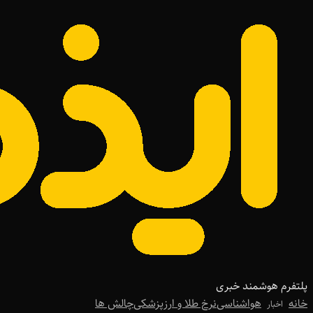
پلتفرم هوشمند خبری
خانه
هواشناسی
نرخ طلا و ارز
پزشکی
چالش ها
اخبار