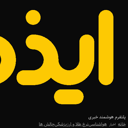
پلتفرم هوشمند خبری
خانه
هواشناسی
نرخ طلا و ارز
پزشکی
چالش ها
اخبار