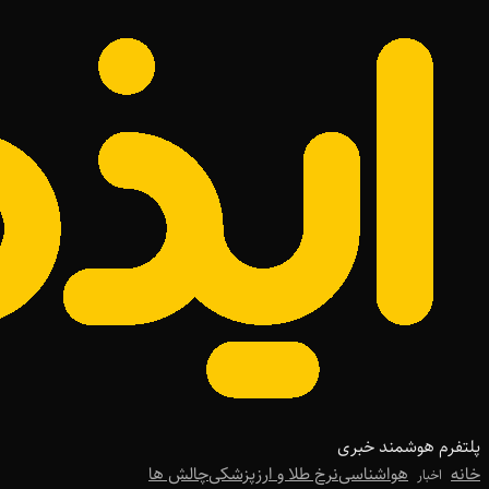
پلتفرم هوشمند خبری
خانه
هواشناسی
نرخ طلا و ارز
پزشکی
چالش ها
اخبار