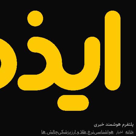
پلتفرم هوشمند خبری
خانه
هواشناسی
نرخ طلا و ارز
پزشکی
چالش ها
اخبار