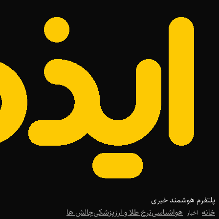
پلتفرم هوشمند خبری
خانه
هواشناسی
نرخ طلا و ارز
پزشکی
چالش ها
اخبار