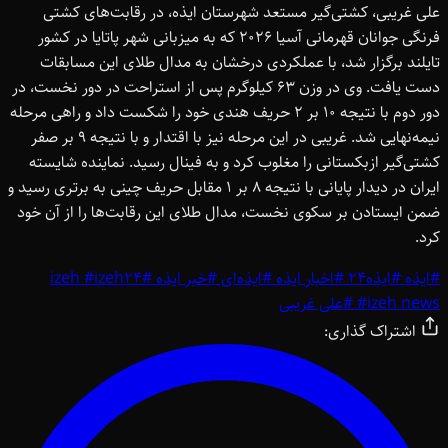
علی غریبی، کشتی‌گیر مستعد شهرستان ایذه، در رقابت‌های کشتی
فرنگی جوانان قهرمانی آسیا 2026 که به میزبانی شهر پاتایا در کشور
تایلند برگزار شد، با عملکردی درخشان به مدال طلای این مسابقات
دست یافت. وی در وزن 63 کیلوگرم پس از استراحت در دور نخست، در
دور دوم با نتیجه 10 بر 2 حریف هندی خود را شکست داد و راهی مرحله
نیمه‌نهایی شد. غریبی در این مرحله نیز با اقتدار و با نتیجه 9 بر صفر
کشتی‌گیر ازبکستانی را مغلوب کرد و به فینال رسید. نماینده شایسته
ایران در دیدار پایانی با نتیجه 8 بر 1 مقابل حریف چینی به برتری رسید و
ضمن ایستادن بر سکوی نخست، مدال طلای این رقابت‌ها را از آن خود
کرد.
#
ایذه
#
ایذه24
#
اخبار ایذه
#
ایذه‌ای
#
خبر ایذه
#
izeh24
#
izeh
izeh news
#
#
علی غریبی
اشتراک گذاری: