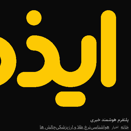
پلتفرم هوشمند خبری
خانه
هواشناسی
نرخ طلا و ارز
پزشکی
چالش ها
اخبار