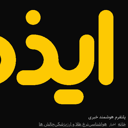
پلتفرم هوشمند خبری
خانه
هواشناسی
نرخ طلا و ارز
پزشکی
چالش ها
اخبار