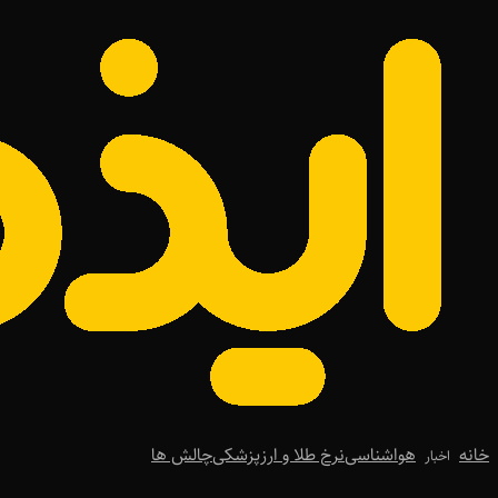
خانه
هواشناسی
نرخ طلا و ارز
پزشکی
چالش ها
اخبار