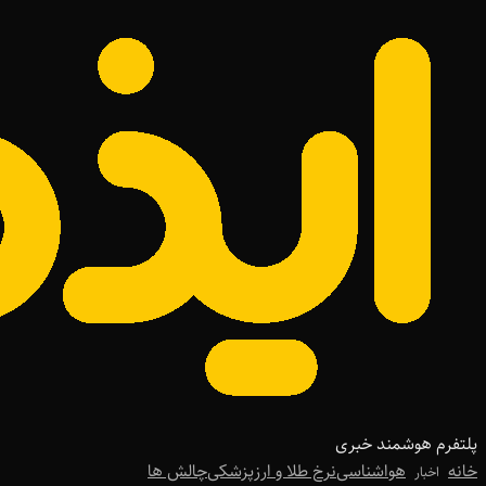
پلتفرم هوشمند خبری
خانه
هواشناسی
نرخ طلا و ارز
پزشکی
چالش ها
اخبار