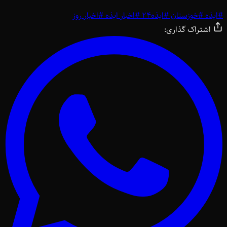
#
ایذه
#
خوزستان
#
ایذه24
#
اخبار ایذه
#
اخبار روز
اشتراک گذاری: