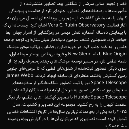
فضا و نجوم، سالی سرشار از شگفتی بود. تصاویر منتشرشده از
مأموریت‌ها و رصدخانه‌های فضایی، جلوه‌ای تازه از عظمت و پیچیدگی
کیهان را به نمایش گذاشت. از مهم‌ترین رویدادهای امسال می‌توان به
آغاز فعالیت Vera C. Rubin Observatory اشاره کرد؛ رصدخانه‌ای که
با پیمایش ده‌ساله آسمان، نقش مهمی در رمزگشایی از اسرار جهان ایفا
خواهد کرد. همچنین کشف سومین دنباله‌دار میان‌ستاره‌ای، توجه جامعه
علمی را به خود جلب کرد. در حوزه فناوری فضایی، پرتاب موفق موشک
Blue Origin با نام New Glenn و فرود بی‌نقص بوستر مرحله اول،
نقطه عطفی تازه در مسیر توسعه موشک‌های چندبارمصرف رقم زد. از
سوی دیگر، تصاویر ثبت‌شده از شفق‌های قطبی که تا عرض‌های جنوبی
زمین گسترش یافتند، منظره‌ای کم‌سابقه ایجاد کردند. James Webb
Space Telescope نیز با ثبت تصاویر شگفت‌انگیز از منظومه‌های
ستاره‌ای نوزاد، نگاهی عمیق به مراحل اولیه تولد ستارگان ارائه داد و
Hubble Space Telescope با تصاویر کهکشان‌های عظیم، بار دیگر
عظمت کیهان را به رخ کشید. مجموعه این تصاویر و کشفیات، سال
2025 را به یکی از به‌یادماندنی‌ترین سال‌ها در تاریخ اکتشافات فضایی
تبدیل کرده است؛ تصاویری که می‌توان آن‌ها را در گزارش ویژه زومیت
مشاهده کرد.