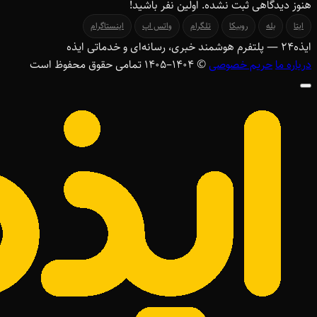
هنوز دیدگاهی ثبت نشده. اولین نفر باشید!
ایتا
بله
روبیکا
تلگرام
واتس اپ
اینستاگرام
ایذه
۲۴
— پلتفرم هوشمند خبری، رسانه‌ای و خدماتی ایذه
درباره ما
حریم خصوصی
© ۱۴۰۴–1405 تمامی حقوق محفوظ است