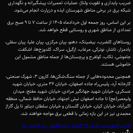
ضریب پایداری و تقویت ولتاژ، عملیات تعمیرات پیشگیرانه و نگهداری
شبکه برق در برخی مناطق شهرستان ایذه و دزپارت انجام می‌شود.
بر این اساس، روز جمعه اول خردادماه 1405 از ساعت 7 تا 9 صبح برق
تعدادی از مناطق شهری و روستایی قطع خواهد شد.
روستاهای کلضرب، بیضیتک، دهنو، پیان مرکزی، پیان علیا، پیان سفلی،
بادمزار، تاشار، نوترکی، مرغاب، ازگیل، سراک، کلدوزخ‌ها، اشکفت
جاموشی، تکاب، کولفرح و پرچستان‌ها از جمله مناطق مشمول این
خاموشی هستند.
همچنین محدوده‌هایی از جمله سنگ‌شکن‌ها، کارون 3، شهرک صنعتی،
کارخانه آرد، پلیس‌راه جاده اصفهان، خیابان 36 متری، خیابان شهید
عسکری، خیابان شهید جهانگیر مرادی، خیابان شهید مفتح، میدان
ولیعصر(عج) تا جاده اصفهان نبش اجتهاد، خیابان حافظ شمالی، منطقه
اکبرآباد، خیابان کیان، خیابان گلستان و خیابان سلطان دیناور تا پل گاراژ
محمدی نیز در این بازه زمانی با قطعی برق مواجه خواهند شد.
#
ایذه
#
خوزستان
#
ایذه24
#
اخبار ایذه
#
قطع_برق
#
اخبار روز