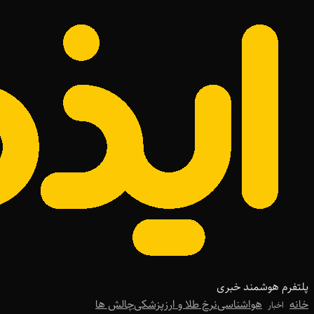
پلتفرم هوشمند خبری
خانه
هواشناسی
نرخ طلا و ارز
پزشکی
چالش ها
اخبار