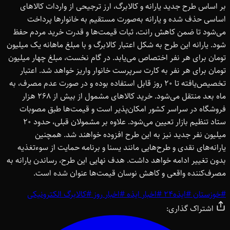
بر اساس طرح جدید یارانه و کالابرگ، ارز ترجیحی از واردات کالاهای
اساسی حذف شده و یارانه به‌صورت مستقیم به خانوارها پرداخت
می‌شود تا ضمن کاهش رانت، ثبات قیمت‌ها و قدرت خرید مردم حفظ
شود. یارانه این طرح به شکل اعتبار کالابرگ و با مبلغ ماهانه یک میلیون
تومان برای هر نفر اختصاص می‌یابد. در گام نخست، مبلغ چهار میلیون
تومان برای هر نفر به کارت سرپرست خانوار واریز خواهد شد. اعتبار
تخصیص‌یافته تا 20 روز قابل استفاده بوده و در صورت عدم مصرف، به
ماه بعد منتقل می‌شود. خرید کالاهای مشمول از بیش از 268 هزار
فروشگاه در سراسر کشور امکان‌پذیر است و قیمت‌ها طبق مصوبات
ستاد تنظیم بازار تعیین می‌شود. علاوه بر مشمولان قبلی، حدود 20
میلیون نفر جدید نیز به این طرح افزوده خواهند شد. همچنین
یارانه‌های نقدی و طرح‌هایی مانند یسنا و برنامه حمایت از سوءتغذیه
بدون تغییر ادامه خواهد داشت. هدف نهایی این طرح، رساندن یارانه به
مصرف‌کننده واقعی و کاهش نوسان قیمت‌ها عنوان شده است.
#
خوزستان
#
ایذه24
#
اخبار ایذه
#
اخبار روز
#
کالابرگ الکترونیکی
اشتراک گذاری: