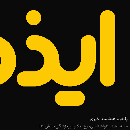
پلتفرم هوشمند خبری
خانه
هواشناسی
نرخ طلا و ارز
پزشکی
چالش ها
اخبار