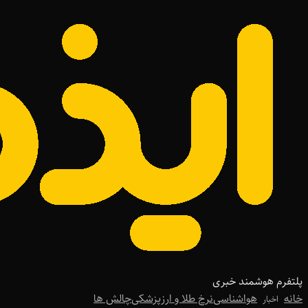
پلتفرم هوشمند خبری
خانه
هواشناسی
نرخ طلا و ارز
پزشکی
چالش ها
اخبار