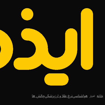
خانه
هواشناسی
نرخ طلا و ارز
پزشکی
چالش ها
اخبار