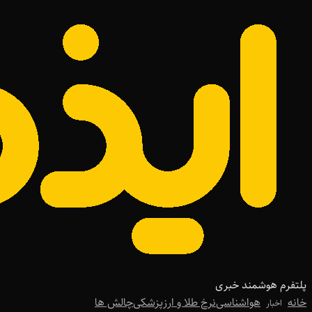
پلتفرم هوشمند خبری
خانه
هواشناسی
نرخ طلا و ارز
پزشکی
چالش ها
اخبار