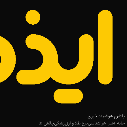
پلتفرم هوشمند خبری
خانه
هواشناسی
نرخ طلا و ارز
پزشکی
چالش ها
اخبار