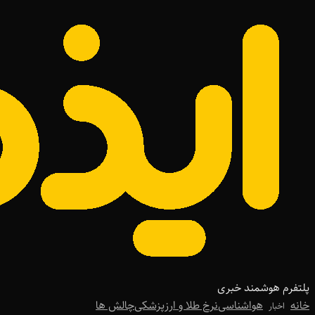
پلتفرم هوشمند خبری
خانه
هواشناسی
نرخ طلا و ارز
پزشکی
چالش ها
اخبار