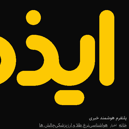
پلتفرم هوشمند خبری
خانه
هواشناسی
نرخ طلا و ارز
پزشکی
چالش ها
اخبار