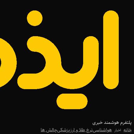
پلتفرم هوشمند خبری
خانه
هواشناسی
نرخ طلا و ارز
پزشکی
چالش ها
اخبار