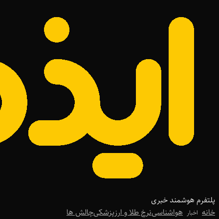
پلتفرم هوشمند خبری
خانه
هواشناسی
نرخ طلا و ارز
پزشکی
چالش ها
اخبار