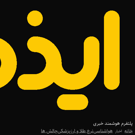
پلتفرم هوشمند خبری
خانه
هواشناسی
نرخ طلا و ارز
پزشکی
چالش ها
اخبار