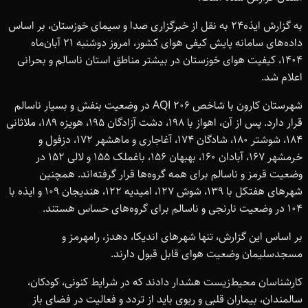
به گزارش ایذه‌24 به نقل از خبرگزاری صدا و سیمای خوزستان، بر اساس
داده‌های سامانه پایش کیفی هوای کشور، امروز دوشنبه 21 آبان‌ماه
1404، کیفیت هوای خوزستان در بیشتر مناطق استان ناسالم و بحرانی
اعلام شد.
شهرستان کارون با شاخص 206 AQI در وضعیت بنفش و بسیار ناسالم
قرار دارد. پس از آن، اهواز با 198، دشت آزادگان 195، هویزه 189، ملاثانی
184، شوشتر 180، شادگان 174، آغاجاری و ماهشهر 172، دزفول و
خرمشهر 167، آبادان 160، بهبهان 156، باغملک 155 و لالی 152 در
وضعیت قرمز و ناسالم برای همه گروه‌ها قرار گرفته‌اند. همچنین
شهرهای هفتکل با 139، شوش 127، امیدیه 122، هندیجان 109 و ایذه با
104 در وضعیت نارنجی و ناسالم برای گروه‌های حساس هستند.
بر اساس این گزارش، تنها شهرهای اندیکا، دهدز، رامهرمز و
مسجدسلیمان وضعیت هوای قابل قبول دارند.
کارشناسان محیط‌زیست هشدار دادند که در شرایط کنونی، کودکان،
سالمندان، بیماران قلبی و ریوی باید از تردد و فعالیت در فضای باز