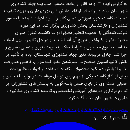
به گزارش ایذه 24 و به نقل از روابط عمومی مدیریت جهاد کشاورزی
شهرستان ایذه، در راستای ارتقای دانش فنی بهره‌برداران و بهبود کیفیت
عملیات کاشت، دوره آموزشی عملی کالیبراسیون ادوات کارنده با حضور
کشاورزان و کارشناسان بخش کشاورزی برگزار شد. در این دوره،
شرکت‌کنندگان با اهمیت تنظیم دقیق ادوات کاشت، کنترل میزان
مصرف بذر و یکنواختی توزیع آن آشنا شدند و مراحل کالیبراسیون ادوات
متناسب با نوع محصول و شرایط خاک به‌صورت تئوری و عملی تشریح و
اجرا شد. جلال غریبوند مدیر جهاد کشاورزی شهرستان ایذه، با تأکید بر
نقش کالیبراسیون صحیح در سبزشدن یکنواخت مزارع، کاهش هدررفت
بذر و افزایش عملکرد محصولات گفت: استفاده از ادوات تنظیم‌شده
پیش از آغاز کاشت، یکی از مهم‌ترین عوامل موفقیت در تولید اقتصادی و
اصولی است. وی در پایان ضمن پاسخ‌گویی به پرسش‌های کشاورزان، بر
تداوم برگزاری دوره‌های آموزشی تخصصی و توسعه کشاورزی مکانیزه و
علمی در شهرستان ایذه تأکید کرد.
#
خوزستان
#
ایذه24
#
اخبار ایذه
#
اخبار روز
#
جهاد کشاورزی
اشتراک گذاری: