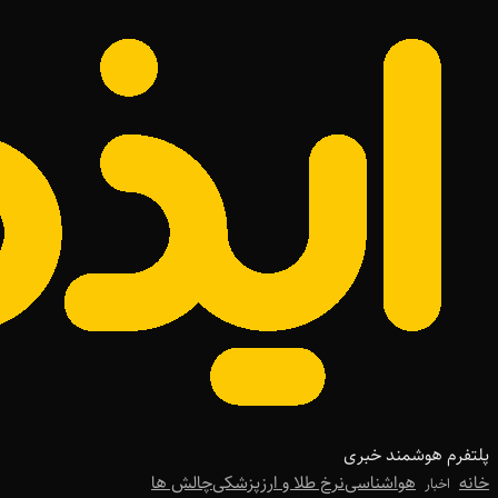
پلتفرم هوشمند خبری
خانه
هواشناسی
نرخ طلا و ارز
پزشکی
چالش ها
اخبار