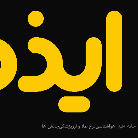
خانه
هواشناسی
نرخ طلا و ارز
پزشکی
چالش ها
اخبار