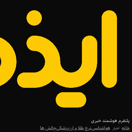
پلتفرم هوشمند خبری
خانه
هواشناسی
نرخ طلا و ارز
پزشکی
چالش ها
اخبار