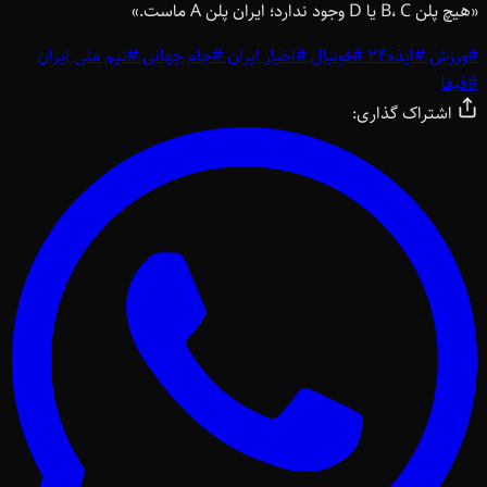
«هیچ پلن B، C یا D وجود ندارد؛ ایران پلن A ماست.»
#
ورزش
#
ایذه24
#
فوتبال
#
اخبار ایران
#
جام جهانی
#
تیم ملی ایران
#
فیفا
اشتراک گذاری: