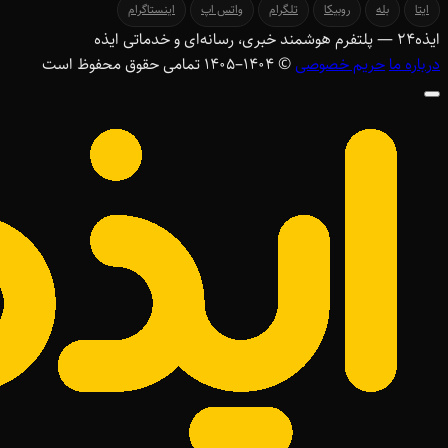
ایتا
بله
روبیکا
تلگرام
واتس اپ
اینستاگرام
ایذه
۲۴
— پلتفرم هوشمند خبری، رسانه‌ای و خدماتی ایذه
درباره ما
حریم خصوصی
© ۱۴۰۴–1405 تمامی حقوق محفوظ است