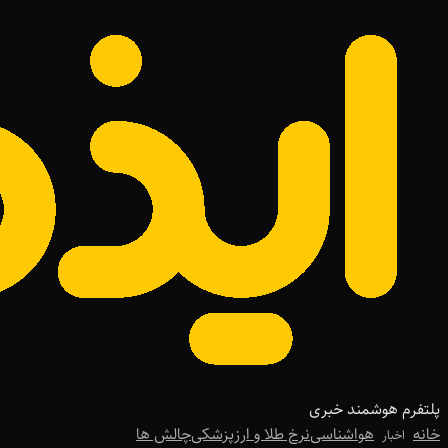
پلتفرم هوشمند خبری
خانه
هواشناسی
نرخ طلا و ارز
پزشکی
چالش ها
اخبار