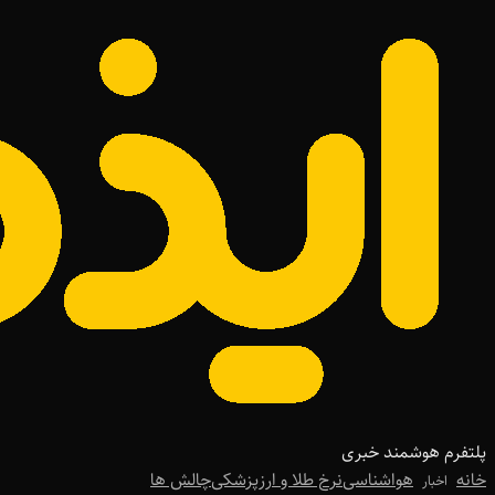
پلتفرم هوشمند خبری
خانه
هواشناسی
نرخ طلا و ارز
پزشکی
چالش ها
اخبار