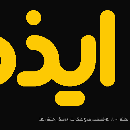
خانه
هواشناسی
نرخ طلا و ارز
پزشکی
چالش ها
اخبار