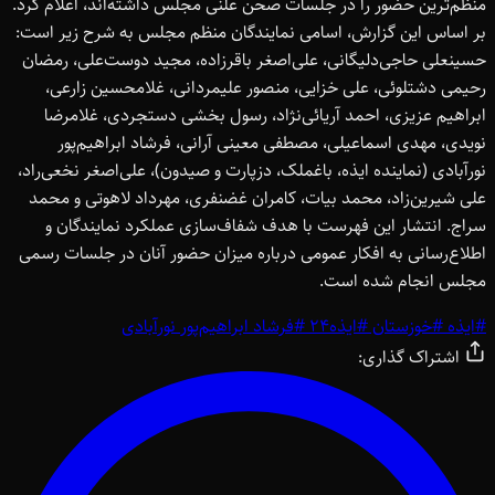
منظم‌ترین حضور را در جلسات صحن علنی مجلس داشته‌اند، اعلام کرد.
بر اساس این گزارش، اسامی نمایندگان منظم مجلس به شرح زیر است:
حسینعلی حاجی‌دلیگانی، علی‌اصغر باقرزاده، مجید دوست‌علی، رمضان
رحیمی دشتلوئی، علی خزایی، منصور علیمردانی، غلامحسین زارعی،
ابراهیم عزیزی، احمد آریائی‌نژاد، رسول بخشی دستجردی، غلامرضا
نویدی، مهدی اسماعیلی، مصطفی معینی آرانی، فرشاد ابراهیم‌پور
نورآبادی (نماینده ایذه، باغملک، دزپارت و صیدون)، علی‌اصغر نخعی‌راد،
علی شیرین‌زاد، محمد بیات، کامران غضنفری، مهرداد لاهوتی و محمد
سراج. انتشار این فهرست با هدف شفاف‌سازی عملکرد نمایندگان و
اطلاع‌رسانی به افکار عمومی درباره میزان حضور آنان در جلسات رسمی
مجلس انجام شده است.
#
ایذه
#
خوزستان
#
ایذه24
#
فرشاد ابراهیم‌پور نورآبادی
اشتراک گذاری: