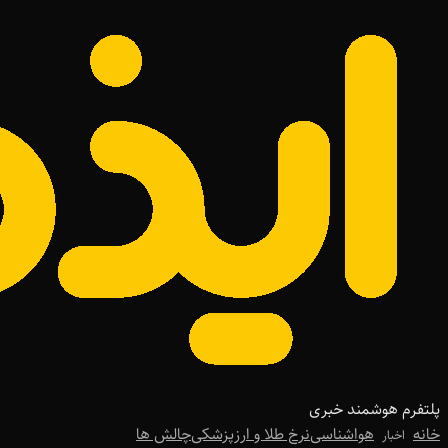
پلتفرم هوشمند خبری
خانه
هواشناسی
نرخ طلا و ارز
پزشکی
چالش ها
اخبار