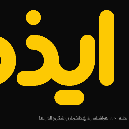
خانه
هواشناسی
نرخ طلا و ارز
پزشکی
چالش ها
اخبار