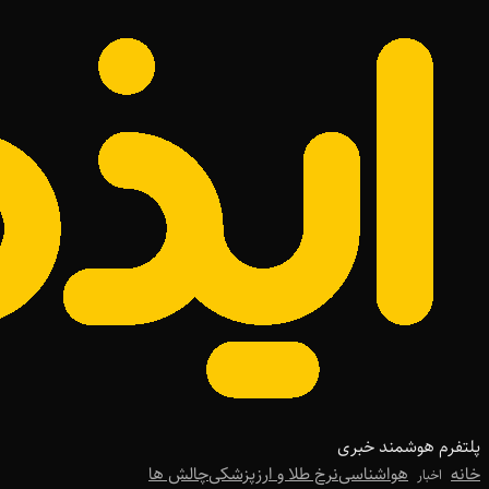
پلتفرم هوشمند خبری
خانه
هواشناسی
نرخ طلا و ارز
پزشکی
چالش ها
اخبار