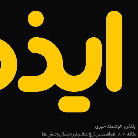
پلتفرم هوشمند خبری
خانه
هواشناسی
نرخ طلا و ارز
پزشکی
چالش ها
اخبار