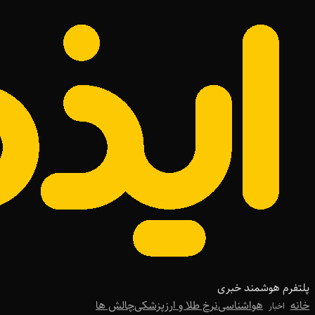
پلتفرم هوشمند خبری
خانه
هواشناسی
نرخ طلا و ارز
پزشکی
چالش ها
اخبار