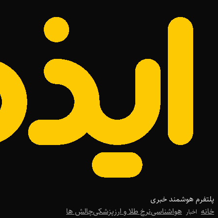
پلتفرم هوشمند خبری
خانه
هواشناسی
نرخ طلا و ارز
پزشکی
چالش ها
اخبار