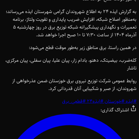
به گزارش ایذه 24 به اطلاع شهروندان گرامی شهرستان ایذه می‌رساند؛
به‌منظور اصلاح شبکه، افزایش ضریب پایداری و تقویت ولتاژ، برنامه
تعمیرات و نگهداری پیشگیرانه شبکه توزیع برق در روز چهارشنبه 5
آذرماه 1404 از ساعت 7:30 تا 10 صبح اجرا خواهد شد.
در همین راستا، برق مناطق زیر به‌طور موقت قطع می‌شود:
کله‌ضرب، بیضیتک، دهنو، بادام زار، پیان علیا، پیان سفلی، پیان مرکزی،
تاشار
روابط عمومی شرکت توزیع نیروی برق خوزستان ضمن عذرخواهی از
شهروندان، از صبر و شکیبایی آنان قدردانی کرد.
#
ایذه
#
خوزستان
#
ایذه24
#
قطعی_برق
اشتراک گذاری: