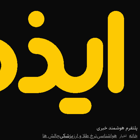
پلتفرم هوشمند خبری
خانه
هواشناسی
نرخ طلا و ارز
پزشکی
چالش ها
اخبار