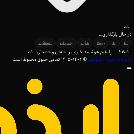
ایذه -
در حال بارگذاری...
ایتا
بله
روبیکا
تلگرام
واتس اپ
اینستاگرام
ایذه
۲۴
— پلتفرم هوشمند خبری، رسانه‌ای و خدماتی ایذه
درباره ما
حریم خصوصی
© ۱۴۰۴–1405 تمامی حقوق محفوظ است