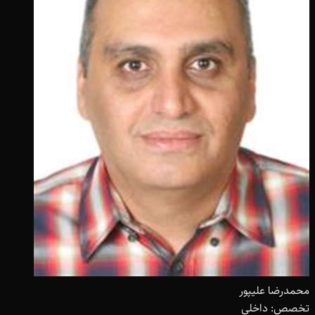
محمدرضا علیپور
تخصص: داخلی